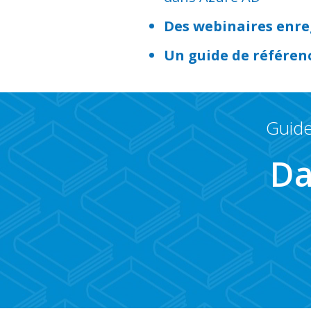
Des webinaires enre
Un guide de référenc
Guide
Da