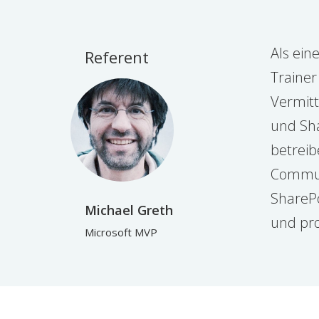
Als ein
Referent
Trainer
Vermitt
und Sha
betreib
Communi
SharePo
Michael Greth
und pro
Microsoft MVP