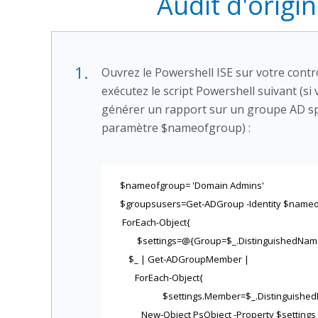
Audit d'origi
1.
Ouvrez le Powershell ISE sur votre cont
exécutez le script Powershell suivant (si
générer un rapport sur un groupe AD sp
paramètre $nameofgroup) :
$nameofgroup= 'Domain Admins'
$groupsusers=Get-ADGroup -Identity $name
ForEach-Object{
$settings=@{Group=$_.DistinguishedNam
$_ | Get-ADGroupMember |
ForEach-Object{
$settings.Member=$_.Distinguishe
New-Object PsObject -Property $settings