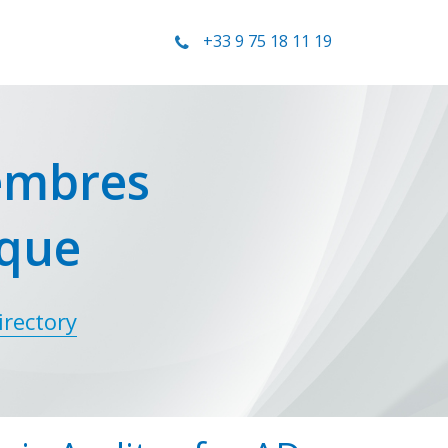
+33 9 75 18 11 19
embres
ique
irectory