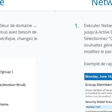
ne
Netw
1.
rôleur de domaine →
Exécuter Netwr
 vous avez besoin de
jusqu'à Active
écifique, changez le
Sélectionnez "
souhaitez géné
modifiez le pa
Exemple de rap
ofgroup |
e;Member=$null}
dName